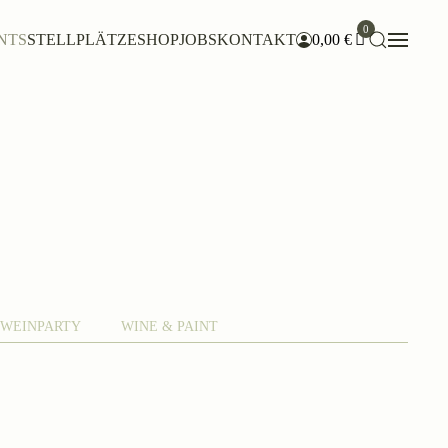
0
NTS
STELLPLÄTZE
SHOP
JOBS
KONTAKT
0,00
€
WEINPARTY
WINE & PAINT