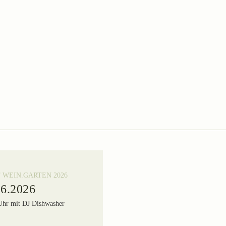
 WEIN.GARTEN 2026
WEIN.GARTEN 2026
06.2026
18.06.2026
Uhr mit DJ Dishwasher
17-22 Uhr mit Markus von 
Blackforests Finest DJ’s