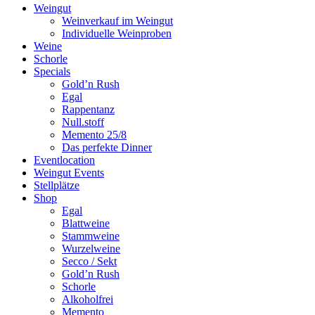
Weingut
Weinverkauf im Weingut
Individuelle Weinproben
Weine
Schorle
Specials
Gold’n Rush
Egal
Rappentanz
Null.stoff
Memento 25/8
Das perfekte Dinner
Eventlocation
Weingut Events
Stellplätze
Shop
Egal
Blattweine
Stammweine
Wurzelweine
Secco / Sekt
Gold’n Rush
Schorle
Alkoholfrei
Memento