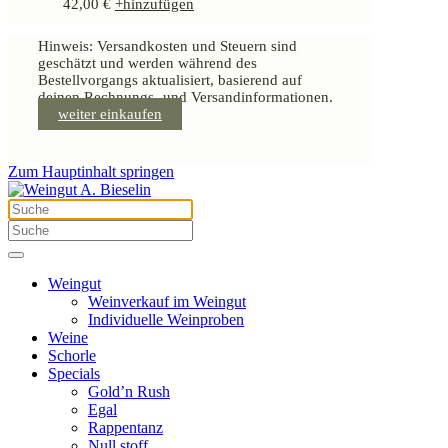
42,00
€
+
hinzufügen
Hinweis: Versandkosten und Steuern sind
geschätzt und werden während des
Bestellvorgangs aktualisiert, basierend auf
deinen Rechnungs- und Versandinformationen.
weiter einkaufen
Zum Hauptinhalt springen
Weingut
Weinverkauf im Weingut
Individuelle Weinproben
Weine
Schorle
Specials
Gold’n Rush
Egal
Rappentanz
Null.stoff