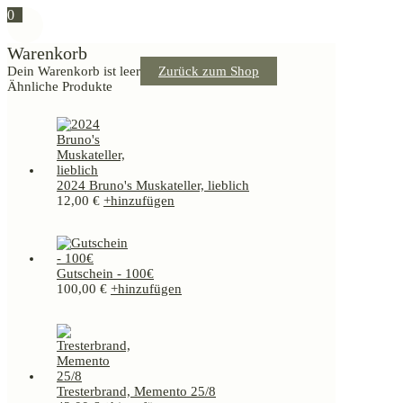
0
Warenkorb
Dein Warenkorb ist leer
Zurück zum Shop
Ähnliche Produkte
2024 Bruno's Muskateller, lieblich
12,00
€
+
hinzufügen
Gutschein - 100€
100,00
€
+
hinzufügen
Tresterbrand, Memento 25/8