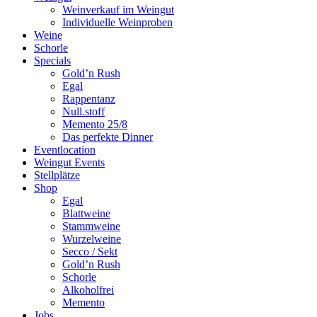
Weinverkauf im Weingut
Individuelle Weinproben
Weine
Schorle
Specials
Gold’n Rush
Egal
Rappentanz
Null.stoff
Memento 25/8
Das perfekte Dinner
Eventlocation
Weingut Events
Stellplätze
Shop
Egal
Blattweine
Stammweine
Wurzelweine
Secco / Sekt
Gold’n Rush
Schorle
Alkoholfrei
Memento
Jobs