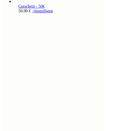
Gutschein - 50€
50,00
€
+
hinzufügen