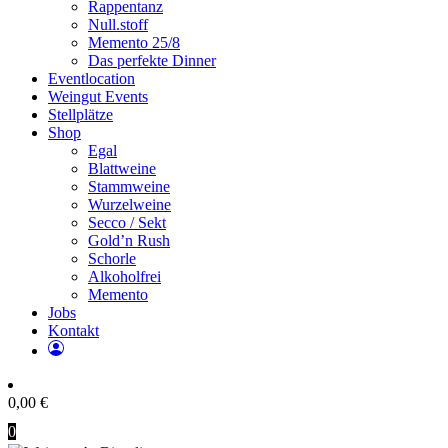
Rappentanz
Null.stoff
Memento 25/8
Das perfekte Dinner
Eventlocation
Weingut Events
Stellplätze
Shop
Egal
Blattweine
Stammweine
Wurzelweine
Secco / Sekt
Gold’n Rush
Schorle
Alkoholfrei
Memento
Jobs
Kontakt
0,00
€
0