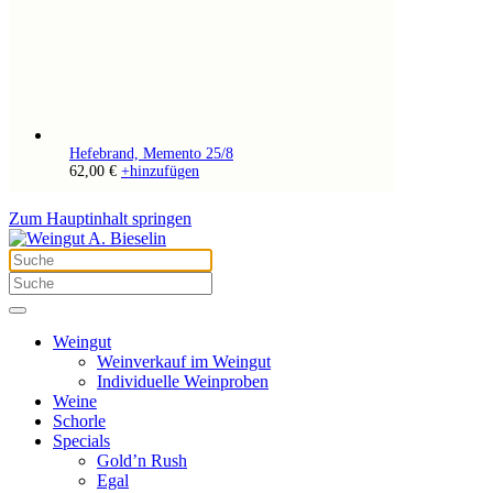
Hefebrand, Memento 25/8
62,00
€
+
hinzufügen
Zum Hauptinhalt springen
Weingut
Weinverkauf im Weingut
Individuelle Weinproben
Weine
Schorle
Specials
Gold’n Rush
Egal