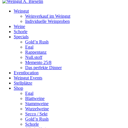
Weingut
Weinverkauf im Weingut
Individuelle Weinproben
Weine
Schorle
Specials
Gold’n Rush
Egal
Rappentanz
Null.stoff
Memento 25/8
Das perfekte Dinner
Eventlocation
Weingut Events
Stellplätze
Shop
Egal
Blattweine
Stammweine
Wurzelweine
Secco / Sekt
Gold’n Rush
Schorle