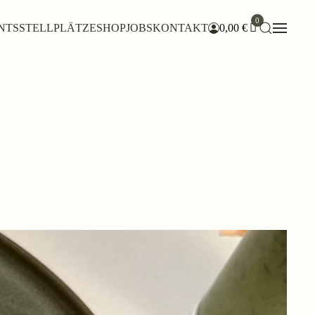
0
NTS
STELLPLÄTZE
SHOP
JOBS
KONTAKT
0,00
€